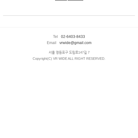
enFree
Tel
02-6403-8433
Email
vrwide@gmail.com
서울 영등포구 도림로147길 7
Copyright(C) VR WIDE ALL RIGHT RESERVED.